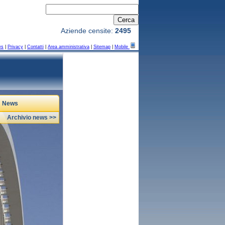
Aziende censite:
2495
ws
|
Privacy
|
Contatti
|
Area amministrativa
|
Sitemap
|
Mobile
News
Archivio news >>