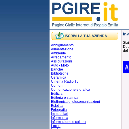
Inv
ISCRIVI LA TUA AZIENDA
Stai
Abbigliamento
Dopo
Alimentazione
del 
Ambiente
Arredamento
Assicurazioni
Auto - Moto
Banche
Biblioteche
Ceramica
Cinema Radio Tv
Comuni
Comunicazione e grafica
Edilizia
Editoria e stampa
Elettronica e telecomunicazioni
Estetica
Fotografia
Immobiliari
Informatica
Informazione e cultura
Locali