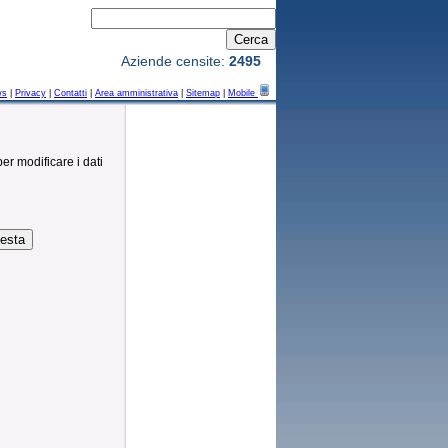
Aziende censite:
2495
ws
|
Privacy
|
Contatti
|
Area amministrativa
|
Sitemap
|
Mobile
per modificare i dati