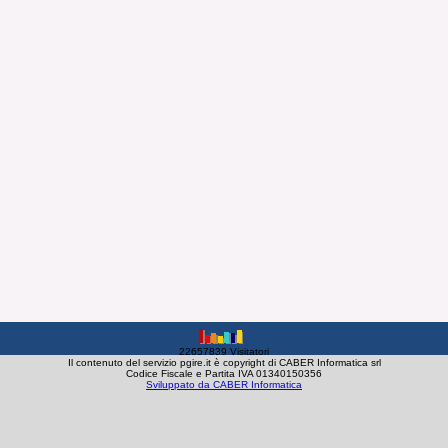
22657839 Visitatori
Il contenuto del servizio pgire.it è copyright di CABER Informatica srl
Codice Fiscale e Partita IVA 01340150356
Sviluppato da CABER Informatica