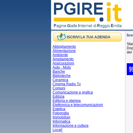
Inv
ISCRIVI LA TUA AZIENDA
Stai
Abbigliamento
Dopo
Alimentazione
del 
Ambiente
Arredamento
Assicurazioni
Auto - Moto
Banche
Biblioteche
Ceramica
Cinema Radio Tv
Comuni
Comunicazione e grafica
Edilizia
Editoria e stampa
Elettronica e telecomunicazioni
Estetica
Fotografia
Immobiliari
Informatica
Informazione e cultura
Locali