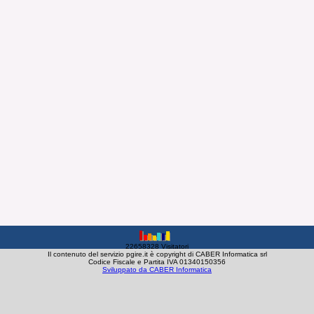
22658328 Visitatori
Il contenuto del servizio pgire.it è copyright di CABER Informatica srl
Codice Fiscale e Partita IVA 01340150356
Sviluppato da CABER Informatica