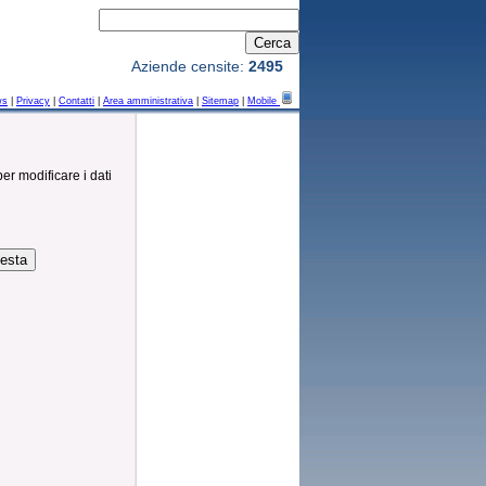
Aziende censite:
2495
ws
|
Privacy
|
Contatti
|
Area amministrativa
|
Sitemap
|
Mobile
per modificare i dati