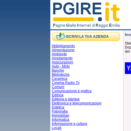
Inv
ISCRIVI LA TUA AZIENDA
Stai
Abbigliamento
Dopo
Alimentazione
del 
Ambiente
Arredamento
Assicurazioni
Auto - Moto
Banche
Biblioteche
Ceramica
Cinema Radio Tv
Comuni
Comunicazione e grafica
Edilizia
Editoria e stampa
Elettronica e telecomunicazioni
Estetica
Fotografia
Immobiliari
Informatica
Informazione e cultura
Locali