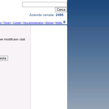
Aziende censite:
2495
ws
|
Privacy
|
Contatti
|
Area amministrativa
|
Sitemap
|
Mobile
per modificare i dati