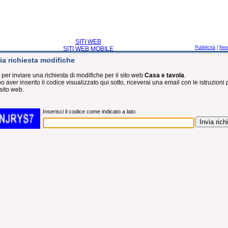
SITI WEB
Pubblicità
|
Ne
SITI WEB MOBILE
ia richiesta modifiche
 per inviare una richiesta di modifiche per il sito web
Casa e tavola
.
 aver inserito il codice visualizzato qui sotto, riceverai una email con le istruzioni 
sito web.
Inserisci il codice come indicato a lato