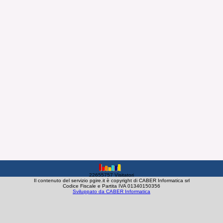
22655757 Visitatori
Il contenuto del servizio pgire.it è copyright di CABER Informatica srl
Codice Fiscale e Partita IVA 01340150356
Sviluppato da CABER Informatica