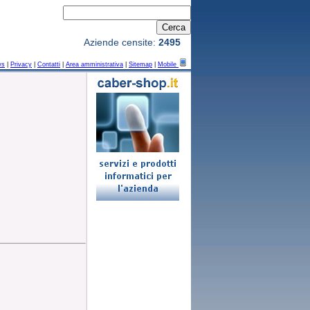
Aziende censite:
2495
ws
|
Privacy
|
Contatti
|
Area amministrativa
|
Sitemap
|
Mobile