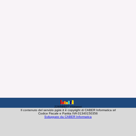
22658927 Visitatori
Il contenuto del servizio pgire.it è copyright di CABER Informatica srl
Codice Fiscale e Partita IVA 01340150356
Sviluppato da CABER Informatica