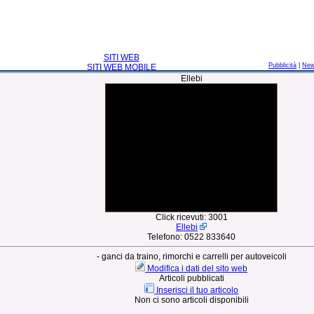
SITI WEB
Pubblicità
|
Ne
SITI WEB MOBILE
Ellebi
Click ricevuti:
3001
Ellebi
Telefono:
0522 833640
- ganci da traino, rimorchi e carrelli per autoveicoli
Modifica i dati del sito web
Articoli pubblicati
Inserisci il tuo articolo
Non ci sono articoli disponibili