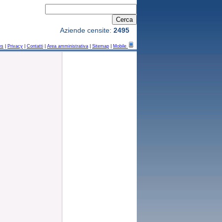
Aziende censite:
2495
ws
|
Privacy
|
Contatti
|
Area amministrativa
|
Sitemap
|
Mobile