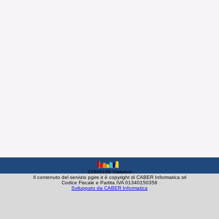
22666198 Visitatori
Il contenuto del servizio pgire.it è copyright di CABER Informatica srl
Codice Fiscale e Partita IVA 01340150356
Sviluppato da CABER Informatica