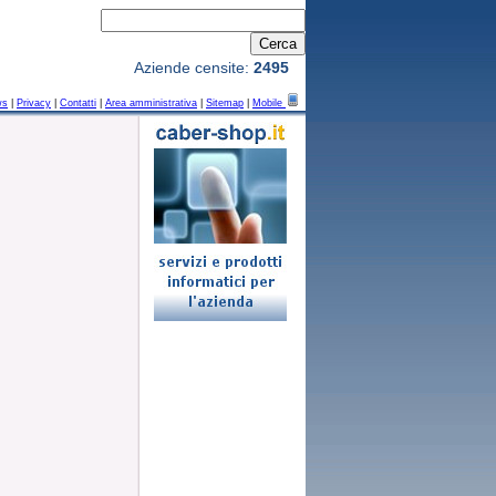
Aziende censite:
2495
ws
|
Privacy
|
Contatti
|
Area amministrativa
|
Sitemap
|
Mobile