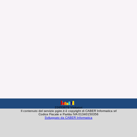
22653679 Visitatori
Il contenuto del servizio pgire.it è copyright di CABER Informatica srl
Codice Fiscale e Partita IVA 01340150356
Sviluppato da CABER Informatica