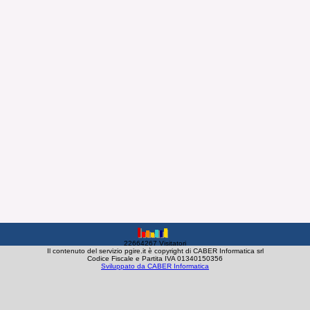
22664267 Visitatori
Il contenuto del servizio pgire.it è copyright di CABER Informatica srl
Codice Fiscale e Partita IVA 01340150356
Sviluppato da CABER Informatica