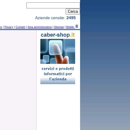
Aziende censite:
2495
ws
|
Privacy
|
Contatti
|
Area amministrativa
|
Sitemap
|
Mobile