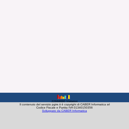
22668890 Visitatori
Il contenuto del servizio pgire.it è copyright di CABER Informatica srl
Codice Fiscale e Partita IVA 01340150356
Sviluppato da CABER Informatica