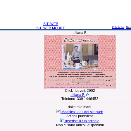
SITI WEB
Pubblicità
|
Ne
SITI WEB MOBILE
Liliana B.
Click ricevuti:
2902
Liliana B.
Telefono:
339 1446452
- dalle mie mani...
Modifica i dati del sito web
Articoli pubblicati
Inserisci il tuo articolo
Non ci sono articoli disponibili