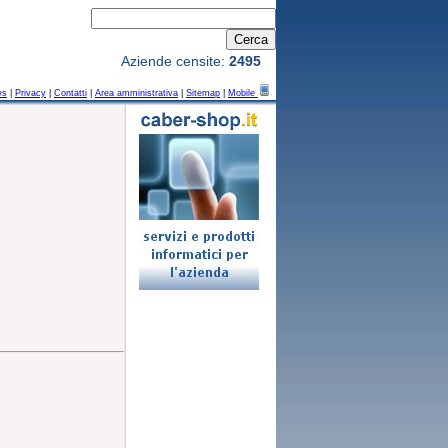
Aziende censite:
2495
ws
|
Privacy
|
Contatti
|
Area amministrativa
|
Sitemap
|
Mobile