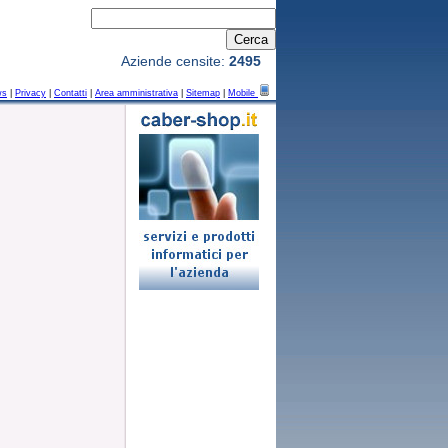
Aziende censite:
2495
ws
|
Privacy
|
Contatti
|
Area amministrativa
|
Sitemap
|
Mobile