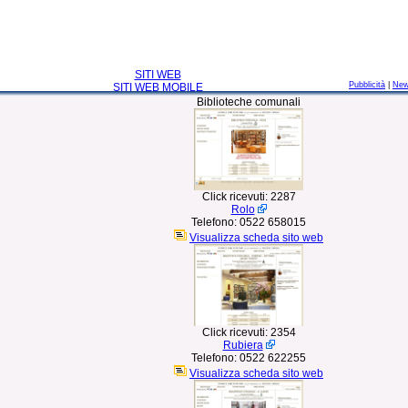
SITI WEB
Pubblicità
|
Ne
SITI WEB MOBILE
Biblioteche comunali
Click ricevuti:
2287
Rolo
Telefono:
0522 658015
Visualizza scheda sito web
Click ricevuti:
2354
Rubiera
Telefono:
0522 622255
Visualizza scheda sito web