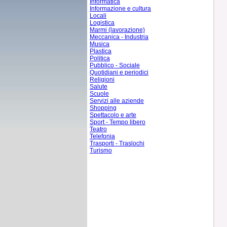
Informatica
Informazione e cultura
Locali
Logistica
Marmi (lavorazione)
Meccanica - Industria
Musica
Plastica
Politica
Pubblico - Sociale
Quotidiani e periodici
Religioni
Salute
Scuole
Servizi alle aziende
Shopping
Spettacolo e arte
Sport - Tempo libero
Teatro
Telefonia
Trasporti - Traslochi
Turismo