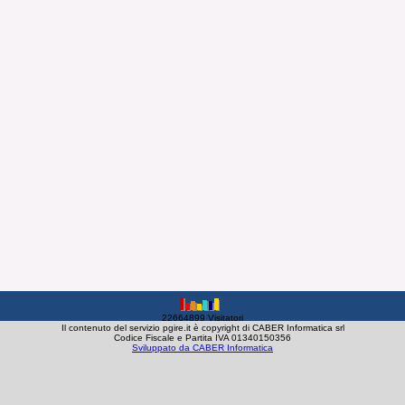
22664899 Visitatori
Il contenuto del servizio pgire.it è copyright di CABER Informatica srl
Codice Fiscale e Partita IVA 01340150356
Sviluppato da CABER Informatica