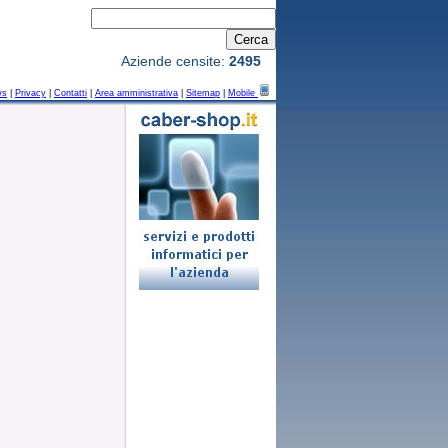
Aziende censite:
2495
ws
|
Privacy
|
Contatti
|
Area amministrativa
|
Sitemap
|
Mobile