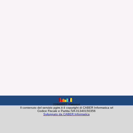
22660007 Visitatori
Il contenuto del servizio pgire.it è copyright di CABER Informatica srl
Codice Fiscale e Partita IVA 01340150356
Sviluppato da CABER Informatica