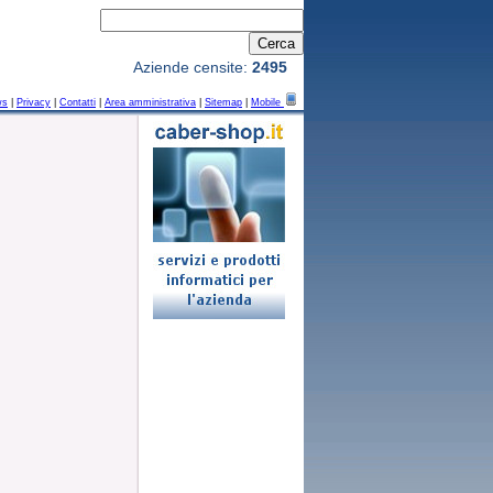
Aziende censite:
2495
ws
|
Privacy
|
Contatti
|
Area amministrativa
|
Sitemap
|
Mobile